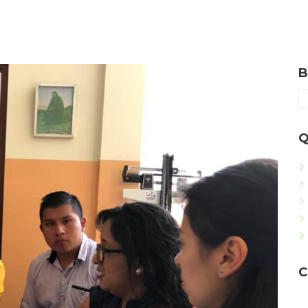
B
Q
C